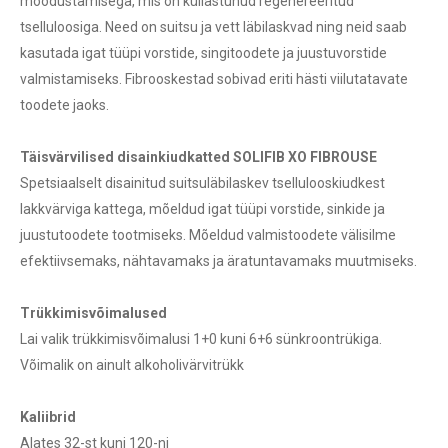
moodustamisega, mis on küllastunud regenereeritud
tselluloosiga. Need on suitsu ja vett läbilaskvad ning neid saab
kasutada igat tüüpi vorstide, singitoodete ja juustuvorstide
valmistamiseks. Fibrooskestad sobivad eriti hästi viilutatavate
toodete jaoks.
Täisvärvilised disainkiudkatted SOLIFIB XO FIBROUSE
Spetsiaalselt disainitud suitsuläbilaskev tsellulooskiudkest
lakkvärviga kattega, mõeldud igat tüüpi vorstide, sinkide ja
juustutoodete tootmiseks. Mõeldud valmistoodete välisilme
efektiivsemaks, nähtavamaks ja äratuntavamaks muutmiseks.
Trükkimisvõimalused
Lai valik trükkimisvõimalusi 1+0 kuni 6+6 sünkroontrükiga.
Võimalik on ainult alkoholivärvitrükk
Kaliibrid
Alates 32-st kuni 120-ni