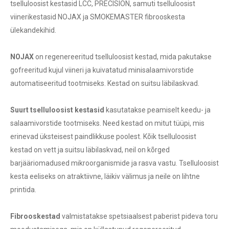
tselluloosist kestasid LCC, PRECISION, samuti tselluloosist
viinerikestasid NOJAX ja SMOKEMASTER fibrooskesta
ülekandekihid.
NOJAX
on regenereeritud tselluloosist kestad, mida pakutakse
gofreeritud kujul viineri ja kuivatatud minisalaamivorstide
automatiseeritud tootmiseks. Kestad on suitsu läbilaskvad.
Suurt tselluloosist kestasid
kasutatakse peamiselt keedu- ja
salaamivorstide tootmiseks. Need kestad on mitut tüüpi, mis
erinevad üksteisest paindlikkuse poolest. Kõik tselluloosist
kestad on vett ja suitsu läbilaskvad, neil on kõrged
barjääriomadused mikroorganismide ja rasva vastu. Tselluloosist
kesta eeliseks on atraktiivne, läikiv välimus ja neile on lihtne
printida.
Fibrooskestad
valmistatakse spetsiaalsest paberist pideva toru