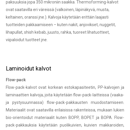
paksuuksia jopa 350 mikroniin saakka. Thermoforming-kalvot
ovat saatavilla eri väreissä (valkoinen, läpinäkyvä, musta,
keltainen, oranssi jne.). Kalvoja käytetään erittäin laajasti
tuotteiden pakkaamiseen – kuten nakit, anjovikset, nuggetit,
lihapullat, shish kebab, juusto, rahka, tuoreet lihatuotteet,
viipaloidut tuotteet jne.
Laminoidut kalvot
Flow-pack
Flow-pack-kalvot ovat korkean estokapasiteetin, PP-kalvojen ja
laminaattien kalvoja, joita käytetään flow-pack-laitteissa (vaaka-
ja pystysuunnassa) flow-pack-pakkausten muodostamiseen.
Materiaalit ovat saatavilla erilaisissa rakenteissa, mukaan lukien
bio-orientoidut materiaalit kuten BOPP, BOPET ja BOPA. Flow-
pack-pakkauksia käytetään puolikuivien, kuivien makkaroiden,