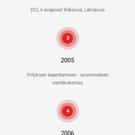
DCL:n avajaiset Riikassa, Latviassa
3
2005
Yrityksen laajentuminen - ensimmäinen
vientikokemus
4
2006