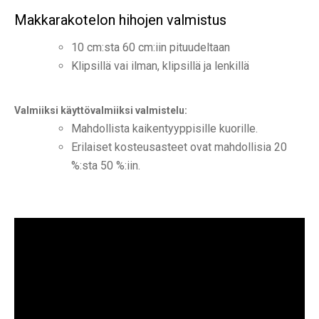
Makkarakotelon hihojen valmistus
10 cm:sta 60 cm:iin pituudeltaan
Klipsillä vai ilman, klipsillä ja lenkillä
Valmiiksi käyttövalmiiksi valmistelu:
Mahdollista kaikentyyppisille kuorille.
Erilaiset kosteusasteet ovat mahdollisia 20
%:sta 50 %:iin.