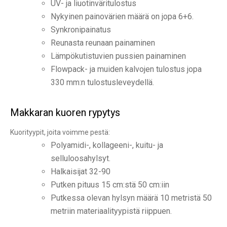
UV- ja liuotinväritulostus
Nykyinen painovärien määrä on jopa 6+6.
Synkronipainatus
Reunasta reunaan painaminen
Lämpökutistuvien pussien painaminen
Flowpack- ja muiden kalvojen tulostus jopa
330 mm:n tulostusleveydellä.
Makkaran kuoren rypytys
Kuorityypit, joita voimme pestä:
Polyamidi-, kollageeni-, kuitu- ja
selluloosahylsyt.
Halkaisijat 32-90
Putken pituus 15 cm:stä 50 cm:iin
Putkessa olevan hylsyn määrä 10 metristä 50
metriin materiaalityypistä riippuen.